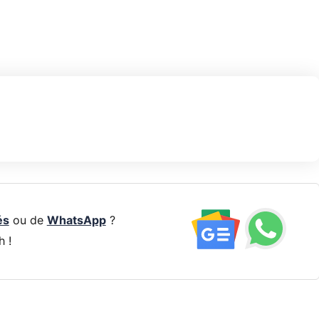
és
ou de
WhatsApp
?
h !