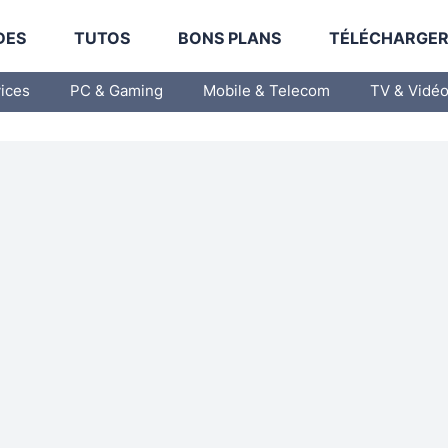
DES
TUTOS
BONS PLANS
TÉLÉCHARGE
vices
PC & Gaming
Mobile & Telecom
TV & Vidé