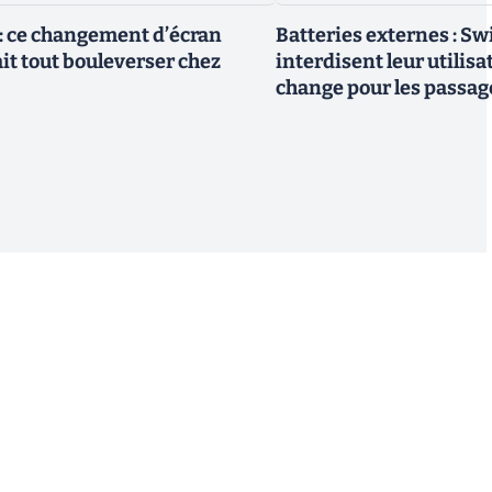
 : ce changement d’écran
Batteries externes : Sw
it tout bouleverser chez
interdisent leur utilisat
change pour les passag
S'inscrire
 de recevoir par email des informations, actualités et