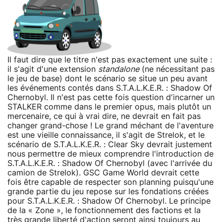
Il faut dire que le titre n'est pas exactement une suite :
il s'agit d'une extension
standalone
(ne nécessitant pas
le jeu de base) dont le scénario se situe un peu avant
les événements contés dans S.T.A.L.K.E.R. : Shadow Of
Chernobyl. Il n'est pas cette fois question d'incarner un
STALKER comme dans le premier opus, mais plutôt un
mercenaire, ce qui à vrai dire, ne devrait en fait pas
changer grand-chose ! Le grand méchant de l'aventure
est une vieille connaissance, il s'agit de Strelok, et le
scénario de S.T.A.L.K.E.R. : Clear Sky devrait justement
nous permettre de mieux comprendre l'introduction de
S.T.A.L.K.E.R. : Shadow Of Chernobyl (avec l'arrivée du
camion de Strelok). GSC Game World devrait cette
fois être capable de respecter son planning puisqu'une
grande partie du jeu repose sur les fondations créées
pour S.T.A.L.K.E.R. : Shadow Of Chernobyl. Le principe
de la « Zone », le fonctionnement des factions et la
très grande liberté d'action seront ainsi toujours au