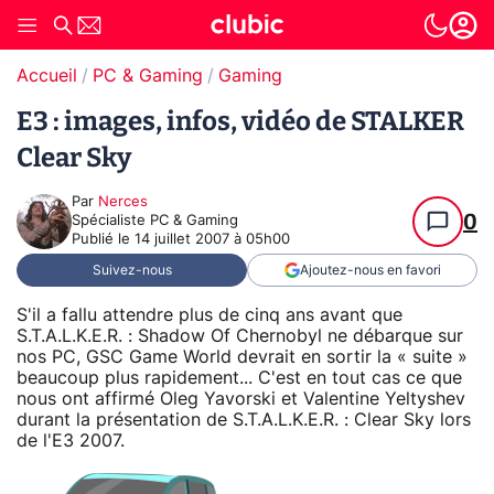
Accueil
PC & Gaming
Gaming
E3 : images, infos, vidéo de STALKER
Clear Sky
Par
Nerces
0
Spécialiste PC & Gaming
Publié le
14 juillet 2007 à 05h00
Suivez-nous
Ajoutez-nous en favori
S'il a fallu attendre plus de cinq ans avant que
S.T.A.L.K.E.R. : Shadow Of Chernobyl ne débarque sur
nos PC, GSC Game World devrait en sortir la « suite »
beaucoup plus rapidement... C'est en tout cas ce que
nous ont affirmé Oleg Yavorski et Valentine Yeltyshev
durant la présentation de S.T.A.L.K.E.R. : Clear Sky lors
de l'E3 2007.