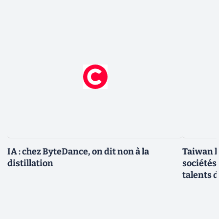
IA : chez ByteDance, on dit non à la
Taiwan l
distillation
sociétés
talents d