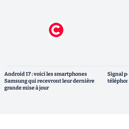
Android 17 : voici les smartphones
Signal p
Samsung qui recevront leur dernière
téléphon
grande mise à jour