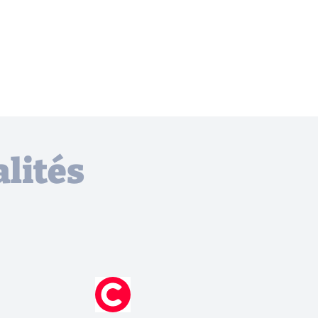
lités