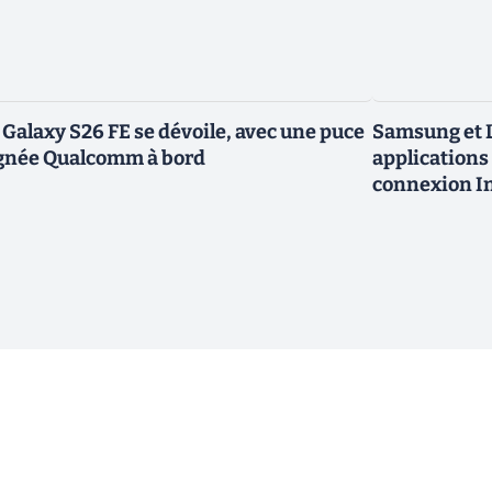
 Galaxy S26 FE se dévoile, avec une puce
Samsung et L
gnée Qualcomm à bord
applications 
connexion In