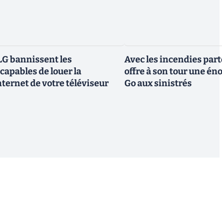
G bannissent les
Avec les incendies part
capables de louer la
offre à son tour une é
ternet de votre téléviseur
Go aux sinistrés