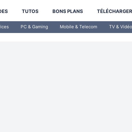
DES
TUTOS
BONS PLANS
TÉLÉCHARGE
vices
PC & Gaming
Mobile & Telecom
TV & Vidé