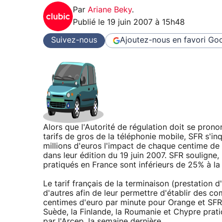
Par
Ariane Beky
.
Publié le
19 juin 2007 à 15h48
Suivez-nous
Ajoutez-nous en favori
Goo
Alors que l'Autorité de régulation doit se prononc
tarifs de gros de la téléphonie mobile, SFR s'i
millions d'euros l'impact de chaque centime de 
dans leur édition du 19 juin 2007. SFR souligne, 
pratiqués en France sont inférieurs de 25% à 
Le tarif français de la terminaison (prestation
d'autres afin de leur permettre d'établir des c
centimes d'euro par minute pour Orange et SFR
Suède, la Finlande, la Roumanie et Chypre prat
par l'Arcep, la semaine dernière.