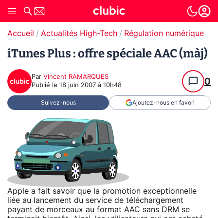
Accueil
Actualités High-Tech
Régulation numérique
Pr
iTunes Plus : offre spéciale AAC (màj)
Par
Vincent RAMARQUES
0
Publié le
18 juin 2007 à 10h48
Suivez-nous
Ajoutez-nous en favori
Apple a fait savoir que la promotion exceptionnelle
liée au lancement du service de téléchargement
payant de morceaux au format AAC sans DRM se