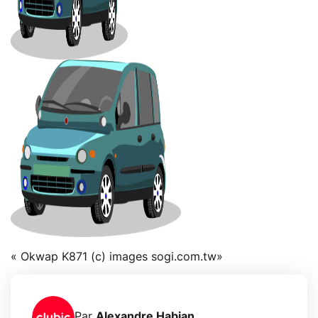
« Okwap K871 (c) images sogi.com.tw»
Par
Alexandre Habian