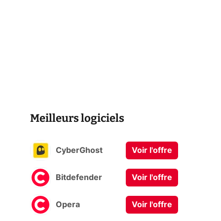
Meilleurs logiciels
CyberGhost
Voir l'offre
Bitdefender
Voir l'offre
Opera
Voir l'offre