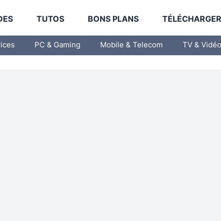
DES
TUTOS
BONS PLANS
TÉLÉCHARGE
vices
PC & Gaming
Mobile & Telecom
TV & Vidé