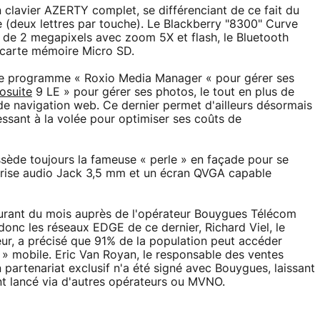
lavier AZERTY complet, se différenciant de ce fait du
ype (deux lettres par touche). Le Blackberry "8300" Curve
 de 2 megapixels avec zoom 5X et flash, le Bluetooth
 carte mémoire Micro SD.
e le programme « Roxio Media Manager « pour gérer ses
osuite
9 LE » pour gérer ses photos, le tout en plus de
de navigation web. Ce dernier permet d'ailleurs désormais
essant à la volée pour optimiser ses coûts de
ssède toujours la fameuse « perle » en façade pour se
prise audio Jack 3,5 mm et un écran QVGA capable
ourant du mois auprès de l'opérateur Bouygues Télécom
 donc les réseaux EDGE de ce dernier, Richard Viel, le
teur, a précisé que 91% de la population peut accéder
 » mobile. Eric Van Royan, le responsable des ventes
partenariat exclusif n'a été signé avec Bouygues, laissant
nt lancé via d'autres opérateurs ou MVNO.