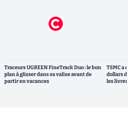
Traceurs UGREEN FineTrack Duo : le bon
TSMC a d
plan à glisser dans sa valise avant de
dollars 
partir en vacances
les livre