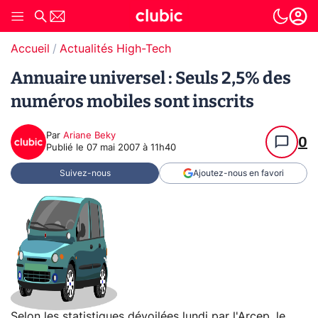
Accueil
Actualités High-Tech
Annuaire universel : Seuls 2,5% des
numéros mobiles sont inscrits
Par
Ariane Beky
0
Publié le
07 mai 2007 à 11h40
Suivez-nous
Ajoutez-nous en favori
Selon les statistiques dévoilées lundi par l'Arcep, le