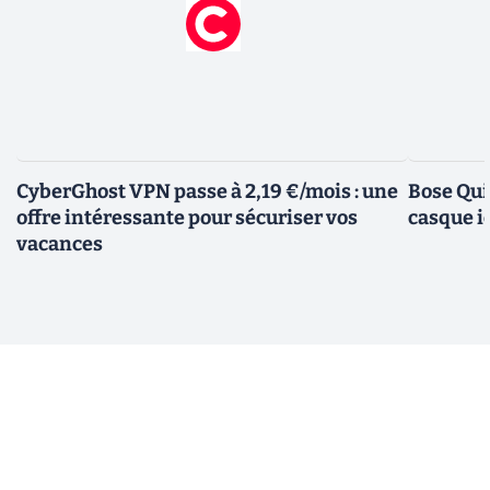
CyberGhost VPN passe à 2,19 €/mois : une
Bose Qui
offre intéressante pour sécuriser vos
casque i
vacances