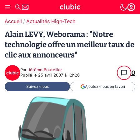
Accueil
Actualités High-Tech
Alain LEVY, Weborama : "Notre
technologie offre un meilleur taux de
clic aux annonceurs"
Par
Jérôme Bouteiller
0
Publié le
25 avril 2007 à 12h26
Suivez-nous
Ajoutez-nous en favori