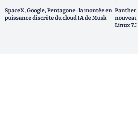
SpaceX, Google, Pentagone : la montée en
Panther L
puissance discrète du cloud IA de Musk
nouveau
Linux 7.