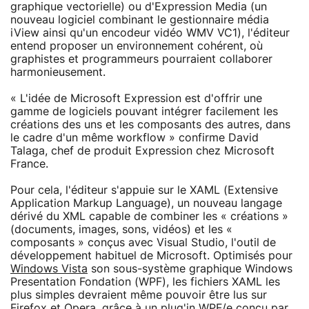
graphique vectorielle) ou d'Expression Media (un
nouveau logiciel combinant le gestionnaire média
iView ainsi qu'un encodeur vidéo WMV VC1), l'éditeur
entend proposer un environnement cohérent, où
graphistes et programmeurs pourraient collaborer
harmonieusement.
« L'idée de Microsoft Expression est d'offrir une
gamme de logiciels pouvant intégrer facilement les
créations des uns et les composants des autres, dans
le cadre d'un même workflow » confirme David
Talaga, chef de produit Expression chez Microsoft
France.
Pour cela, l'éditeur s'appuie sur le XAML (Extensive
Application Markup Language), un nouveau langage
dérivé du XML capable de combiner les « créations »
(documents, images, sons, vidéos) et les «
composants » conçus avec Visual Studio, l'outil de
développement habituel de Microsoft. Optimisés pour
Windows Vista
son sous-système graphique Windows
Presentation Fondation (WPF), les fichiers XAML les
plus simples devraient même pouvoir être lus sur
Firefox et
Opera
, grâce à un plug'in WPF/e conçu par