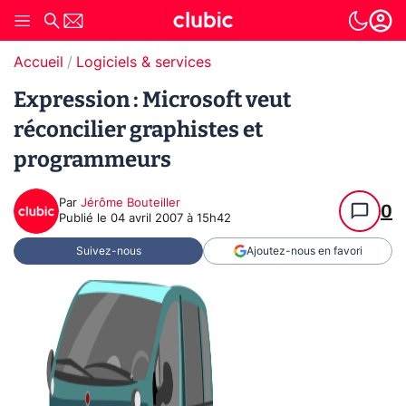
Accueil
Logiciels & services
Expression : Microsoft veut
réconcilier graphistes et
programmeurs
Par
Jérôme Bouteiller
0
Publié le
04 avril 2007 à 15h42
Suivez-nous
Ajoutez-nous en favori