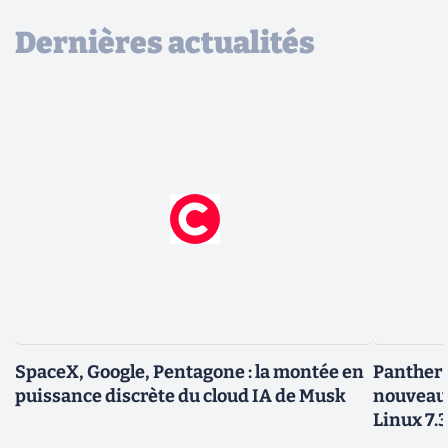
Dernières actualités
SpaceX, Google, Pentagone : la montée en
Panther L
puissance discrète du cloud IA de Musk
nouveau
Linux 7.