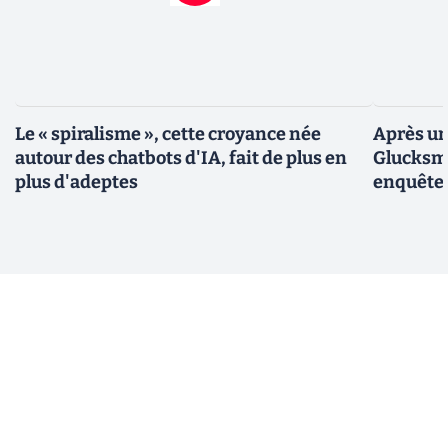
Le « spiralisme », cette croyance née
Après un
autour des chatbots d'IA, fait de plus en
Glucksma
plus d'adeptes
enquête