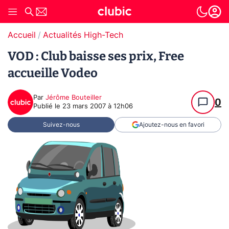
Accueil
Actualités High-Tech
VOD : Club baisse ses prix, Free
accueille Vodeo
Par
Jérôme Bouteiller
0
Publié le
23 mars 2007 à 12h06
Suivez-nous
Ajoutez-nous en favori