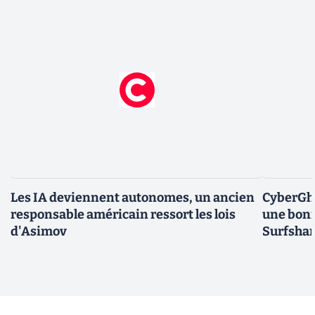
Les IA deviennent autonomes, un ancien
CyberGho
responsable américain ressort les lois
une bonn
d'Asimov
Surfshar