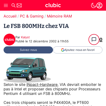
Accueil
PC & Gaming
Mémoire RAM
Le FSB 800MHz chez VIA
Par
Kalyst
0
Publié le
12 décembre 2002 à 11h55
Suivez-nous
Ajoutez-nous en favori
Selon le site
INpact-Hardware
, VIA devrait emboiter le
pas à Intel et proposer des chipsets pour Processeurs
Pentium 4 utilisant un FSB à 800MHz.
Ces trois chipsets seront le P4X400A, le PT600