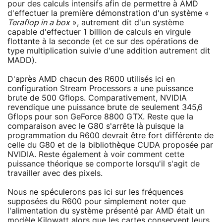
pour des calculs intensifs afin de permettre à AMD
d'effectuer la première démonstration d'un système «
Teraflop in a box
», autrement dit d'un système
capable d'effectuer 1 billion de calculs en virgule
flottante à la seconde (et ce sur des opérations de
type multiplication suivie d'une addition autrement dit
MADD).
D'après AMD chacun des R600 utilisés ici en
configuration Stream Processors a une puissance
brute de 500 Gflops. Comparativement, NVIDIA
revendique une puissance brute de seulement 345,6
Gflops pour son GeForce 8800 GTX. Reste que la
comparaison avec le G80 s'arrête là puisque la
programmation du R600 devrait être fort différente de
celle du G80 et de la bibliothèque CUDA proposée par
NVIDIA. Reste également à voir comment cette
puissance théorique se comporte lorsqu'il s'agit de
travailler avec des pixels.
Nous ne spéculerons pas ici sur les fréquences
supposées du R600 pour simplement noter que
l'alimentation du système présenté par AMD était un
modèle Kilowatt alors que les cartes conservent leurs