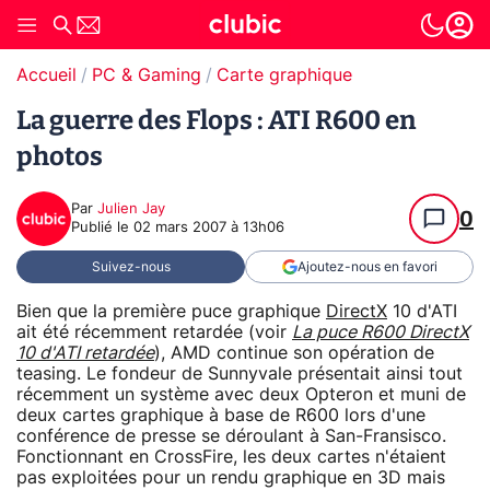
Accueil
PC & Gaming
Carte graphique
La guerre des Flops : ATI R600 en
photos
Par
Julien Jay
0
Publié le
02 mars 2007 à 13h06
Suivez-nous
Ajoutez-nous en favori
Bien que la première puce graphique
DirectX
10 d'ATI
ait été récemment retardée (voir
La puce R600 DirectX
10 d'ATI retardée
), AMD continue son opération de
teasing. Le fondeur de Sunnyvale présentait ainsi tout
récemment un système avec deux Opteron et muni de
deux cartes graphique à base de R600 lors d'une
conférence de presse se déroulant à San-Fransisco.
Fonctionnant en CrossFire, les deux cartes n'étaient
pas exploitées pour un rendu graphique en 3D mais