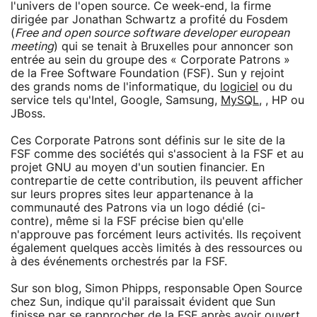
l'univers de l'open source. Ce week-end, la firme
dirigée par Jonathan Schwartz a profité du Fosdem
(
Free and open source software developer european
meeting
) qui se tenait à Bruxelles pour annoncer son
entrée au sein du groupe des « Corporate Patrons »
de la Free Software Foundation (FSF). Sun y rejoint
des grands noms de l'informatique, du
logiciel
ou du
service tels qu'Intel, Google, Samsung,
MySQL
, , HP ou
JBoss.
Ces Corporate Patrons sont définis sur le site de la
FSF comme des sociétés qui s'associent à la FSF et au
projet GNU au moyen d'un soutien financier. En
contrepartie de cette contribution, ils peuvent afficher
sur leurs propres sites leur appartenance à la
communauté des Patrons via un logo dédié (ci-
contre), même si la FSF précise bien qu'elle
n'approuve pas forcément leurs activités. Ils reçoivent
également quelques accès limités à des ressources ou
à des événements orchestrés par la FSF.
Sur son blog, Simon Phipps, responsable Open Source
chez Sun, indique qu'il paraissait évident que Sun
finisse par se rapprocher de la FSF après avoir ouvert