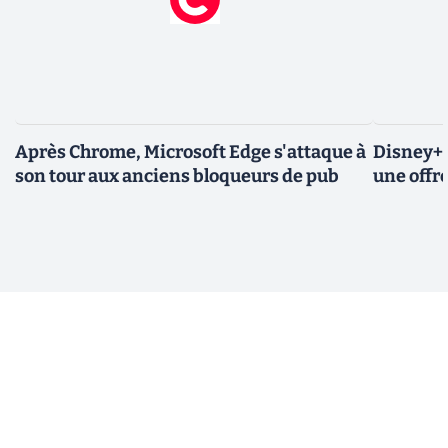
Après Chrome, Microsoft Edge s'attaque à
Disney+ 
son tour aux anciens bloqueurs de pub
une offre