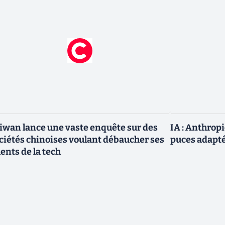
iwan lance une vaste enquête sur des
IA : Anthrop
ciétés chinoises voulant débaucher ses
puces adapté
lents de la tech