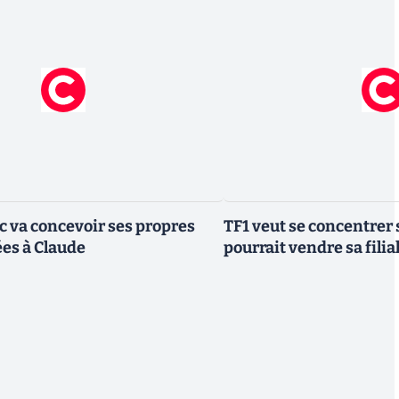
ic va concevoir ses propres
TF1 veut se concentrer 
es à Claude
pourrait vendre sa fili