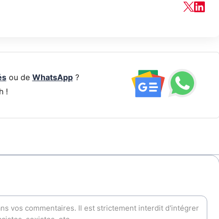
és
ou de
WhatsApp
?
h !