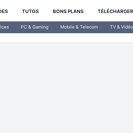
DES
TUTOS
BONS PLANS
TÉLÉCHARGE
vices
PC & Gaming
Mobile & Telecom
TV & Vidé