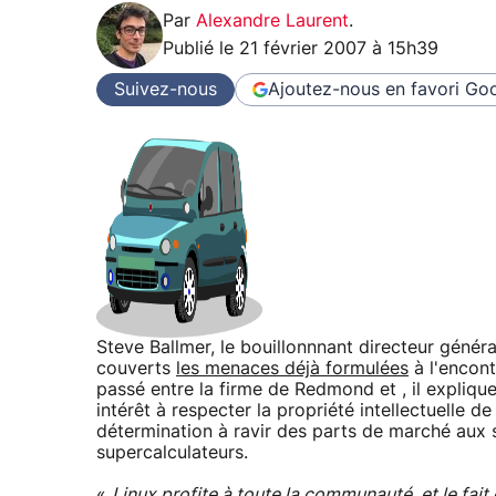
Par
Alexandre Laurent
.
Publié le
21 février 2007 à 15h39
Suivez-nous
Ajoutez-nous en favori
Goo
Steve Ballmer, le bouillonnnant directeur génér
couverts
les menaces déjà formulées
à l'encont
passé entre la firme de Redmond et , il explique
intérêt à respecter la propriété intellectuelle 
détermination à ravir des parts de marché aux
supercalculateurs.
«
Linux profite à toute la communauté, et le fait 