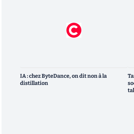
IA : chez ByteDance, on dit non à la
Ta
distillation
so
ta