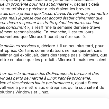
tue un problème pour nos actionnaires
»,
déclarait déjà
ant toutefois de préciser quels étaient les brevets
rais pas à prédire que l'accord avec Novell nous permettra
res, mais je pense que cet accord établit clairement que
rce devra respecter les droits qu'ont les autres sur leur
quel concurrent
», a réaffirmé la semaine dernière Steve
ément reconnaissable. En revanche, il est toujours
ous-entend que Microsoft aurait pu être spolié.
 meilleurs services
», déclare-t-il un peu plus tard, pour
en entreprise. Certains commentateurs ne manqueront sans
allmer qui expliquait, dans des temps pas si lointains, que
ettre en place que les produits Microsoft, mais revenaient
inux dans le domaine des Ordinateurs de bureau et des
vir des parts de marché à Linux l'année prochaine,
Web et des clusters haute performance
», ajoute Steve
ll vise à permettre aux entreprises qui le souhaitent de
olutions Windows et Linux.