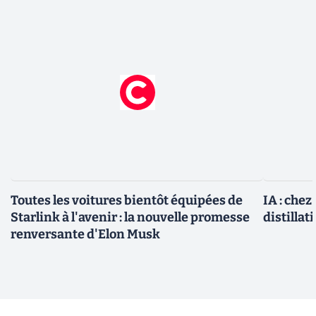
Toutes les voitures bientôt équipées de
IA : chez
Starlink à l'avenir : la nouvelle promesse
distillat
renversante d'Elon Musk