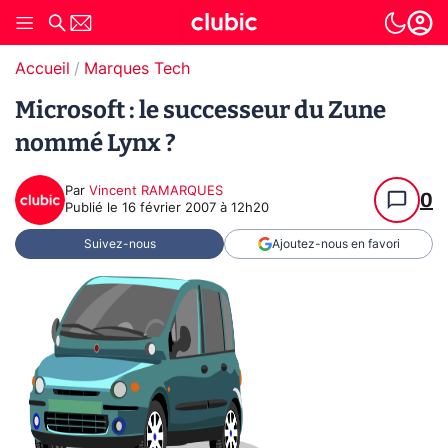
Accueil
Marques Tech
Microsoft : le successeur du Zune
nommé Lynx ?
Par
Vincent RAMARQUES
0
Publié le
16 février 2007 à 12h20
Suivez-nous
Ajoutez-nous en favori