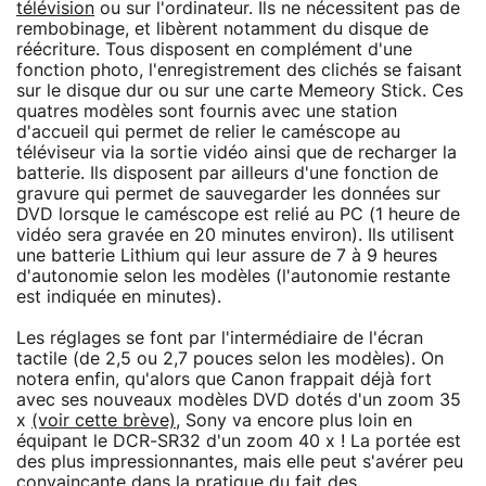
télévision
ou sur l'ordinateur. Ils ne nécessitent pas de
rembobinage, et libèrent notamment du disque de
réécriture. Tous disposent en complément d'une
fonction photo, l'enregistrement des clichés se faisant
sur le disque dur ou sur une carte Memeory Stick. Ces
quatres modèles sont fournis avec une station
d'accueil qui permet de relier le caméscope au
téléviseur via la sortie vidéo ainsi que de recharger la
batterie. Ils disposent par ailleurs d'une fonction de
gravure qui permet de sauvegarder les données sur
DVD lorsque le caméscope est relié au PC (1 heure de
vidéo sera gravée en 20 minutes environ). Ils utilisent
une batterie Lithium qui leur assure de 7 à 9 heures
d'autonomie selon les modèles (l'autonomie restante
est indiquée en minutes).
Les réglages se font par l'intermédiaire de l'écran
tactile (de 2,5 ou 2,7 pouces selon les modèles). On
notera enfin, qu'alors que Canon frappait déjà fort
avec ses nouveaux modèles DVD dotés d'un zoom 35
x
(voir cette brève)
, Sony va encore plus loin en
équipant le DCR-SR32 d'un zoom 40 x ! La portée est
des plus impressionnantes, mais elle peut s'avérer peu
convaincante dans la pratique du fait des