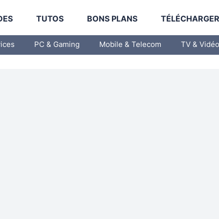
DES
TUTOS
BONS PLANS
TÉLÉCHARGE
vices
PC & Gaming
Mobile & Telecom
TV & Vidé