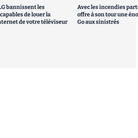
G bannissent les
Avec les incendies part
capables de louer la
offre à son tour une é
ternet de votre téléviseur
Go aux sinistrés
S'inscrire
 de recevoir par email des informations, actualités et