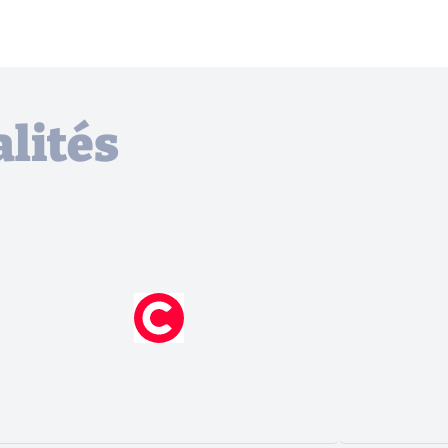
lités