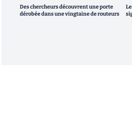
Des chercheurs découvrent une porte
Le
dérobée dans une vingtaine de routeurs
si
Abonnez-vous à notre n