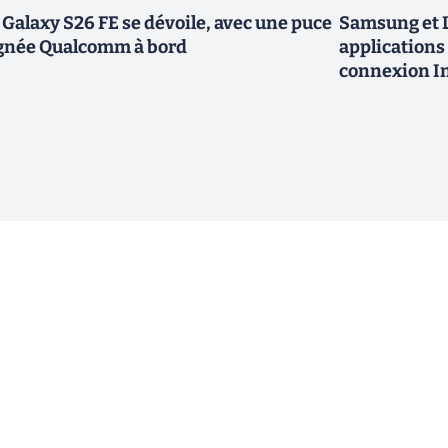
 Galaxy S26 FE se dévoile, avec une puce
Samsung et L
gnée Qualcomm à bord
applications 
connexion In
ewsletter !
En cliquant sur s'inscrire, j’accepte