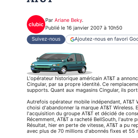
Par
Ariane Beky
.
Publié le
16 janvier 2007 à 10h50
Suivez-nous
Ajoutez-nous en favori
Goo
L'opérateur historique américain AT&T a annon
Cingular, par sa propre identité. Ce remplace
supports. Quant aux magasins Cingular, ils porte
Autrefois opérateur mobile indépendant, AT&T W
choisi d'abandonner la marque AT&T Wireless. En
l'acquisition du groupe AT&T et décidé de cons
Récemment, AT&T a racheté BellSouth, l'autre pro
Résultat, hier en perte de vitesse, AT&T a pu r
avec plus de 70 millions d'abonnés fixes et 55 