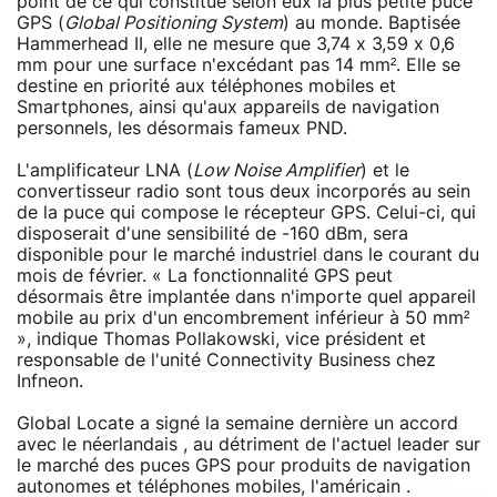
point de ce qui constitue selon eux la plus petite puce
GPS (
Global Positioning System
) au monde. Baptisée
Hammerhead II, elle ne mesure que 3,74 x 3,59 x 0,6
mm pour une surface n'excédant pas 14 mm². Elle se
destine en priorité aux téléphones mobiles et
Smartphones, ainsi qu'aux appareils de navigation
personnels, les désormais fameux PND.
L'amplificateur LNA (
Low Noise Amplifier
) et le
convertisseur radio sont tous deux incorporés au sein
de la puce qui compose le récepteur GPS. Celui-ci, qui
disposerait d'une sensibilité de -160 dBm, sera
disponible pour le marché industriel dans le courant du
mois de février. « La fonctionnalité GPS peut
désormais être implantée dans n'importe quel appareil
mobile au prix d'un encombrement inférieur à 50 mm²
», indique Thomas Pollakowski, vice président et
responsable de l'unité Connectivity Business chez
Infneon.
Global Locate a signé la semaine dernière un accord
avec le néerlandais , au détriment de l'actuel leader sur
le marché des puces GPS pour produits de navigation
autonomes et téléphones mobiles, l'américain .