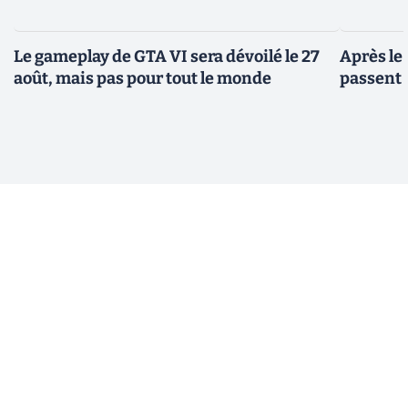
Le gameplay de GTA VI sera dévoilé le 27
Après le
août, mais pas pour tout le monde
passent 