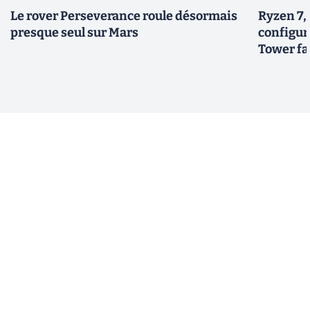
Le rover Perseverance roule désormais
Ryzen 7,
presque seul sur Mars
configur
Tower fai