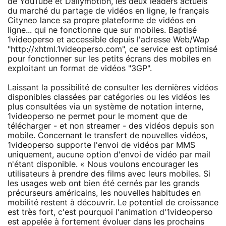
de YouTube et Dailymotion, les deux leaders actuels
du marché du partage de vidéos en ligne, le français
Cityneo lance sa propre plateforme de vidéos en
ligne... qui ne fonctionne que sur mobiles. Baptisé
1videoperso et accessible depuis l'adresse Web/Wap
"http://xhtml.1videoperso.com", ce service est optimisé
pour fonctionner sur les petits écrans des mobiles en
exploitant un format de vidéos "3GP".
Laissant la possibilité de consulter les dernières vidéos
disponibles classées par catégories ou les vidéos les
plus consultées via un système de notation interne,
1videoperso ne permet pour le moment que de
télécharger - et non streamer - des vidéos depuis son
mobile. Concernant le transfert de nouvelles vidéos,
1videoperso supporte l'envoi de vidéos par MMS
uniquement, aucune option d'envoi de vidéo par mail
n'étant disponible. « Nous voulons encourager les
utilisateurs à prendre des films avec leurs mobiles. Si
les usages web ont bien été cernés par les grands
précurseurs américains, les nouvelles habitudes en
mobilité restent à découvrir. Le potentiel de croissance
est très fort, c'est pourquoi l'animation d'1videoperso
est appelée à fortement évoluer dans les prochains