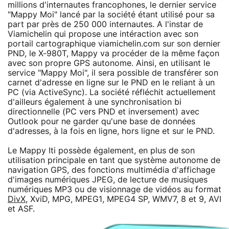
millions d'internautes francophones, le dernier service
"Mappy Moi" lancé par la société étant utilisé pour sa
part par près de 250 000 internautes. A l'instar de
Viamichelin qui propose une intéraction avec son
portail cartographique viamichelin.com sur son dernier
PND, le X-980T, Mappy va procéder de la même façon
avec son propre GPS autonome. Ainsi, en utilisant le
service "Mappy Moi", il sera possible de transférer son
carnet d'adresse en ligne sur le PND en le reliant à un
PC (via ActiveSync). La société réfléchit actuellement
d'ailleurs également à une synchronisation bi
directionnelle (PC vers PND et inversement) avec
Outlook pour ne garder qu'une base de données
d'adresses, à la fois en ligne, hors ligne et sur le PND.
Le Mappy Iti possède également, en plus de son
utilisation principale en tant que système autonome de
navigation GPS, des fonctions multimédia d'affichage
d'images numériques JPEG, de lecture de musiques
numériques MP3 ou de visionnage de vidéos au format
DivX
, XviD, MPG, MPEG1, MPEG4 SP, WMV7, 8 et 9, AVI
et ASF.