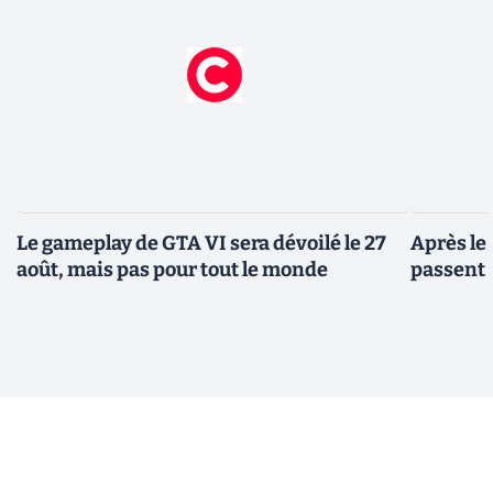
Le gameplay de GTA VI sera dévoilé le 27
Après le
août, mais pas pour tout le monde
passent 