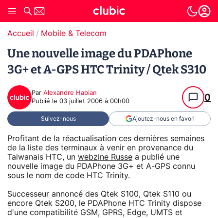
Accueil
Mobile & Telecom
Une nouvelle image du PDAPhone
3G+ et A-GPS HTC Trinity / Qtek S310
Par
Alexandre Habian
0
Publié le
03 juillet 2006 à 00h00
Suivez-nous
Ajoutez-nous en favori
Profitant de la réactualisation ces dernières semaines
de la liste des terminaux à venir en provenance du
Taiwanais HTC, un
webzine Russe
a publié une
nouvelle image du PDAPhone 3G+ et A-GPS connu
sous le nom de code HTC Trinity.
Successeur annoncé des Qtek S100, Qtek S110 ou
encore Qtek S200, le PDAPhone HTC Trinity dispose
d'une compatibilité GSM, GPRS, Edge, UMTS et