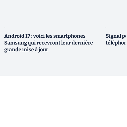
Android 17 : voici les smartphones
Signal p
Samsung qui recevront leur dernière
téléphon
grande mise à jour