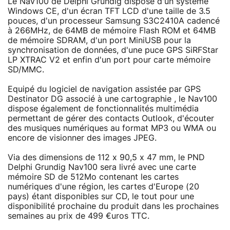
Le Nav100 de Delphi Grundig dispose d'un système
Windows CE, d'un écran TFT LCD d'une taille de 3.5
pouces, d'un processeur Samsung S3C2410A cadencé
à 266MHz, de 64MB de mémoire Flash ROM et 64MB
de mémoire SDRAM, d'un port MiniUSB pour la
synchronisation de données, d'une puce GPS SiRFStar
LP XTRAC V2 et enfin d'un port pour carte mémoire
SD/MMC.
Equipé du logiciel de navigation assistée par GPS
Destinator DG associé à une cartographie , le Nav100
dispose également de fonctionnalités multimédia
permettant de gérer des contacts Outlook, d'écouter
des musiques numériques au format MP3 ou WMA ou
encore de visionner des images JPEG.
Via des dimensions de 112 x 90,5 x 47 mm, le PND
Delphi Grundig Nav100 sera livré avec une carte
mémoire SD de 512Mo contenant les cartes
numériques d'une région, les cartes d'Europe (20
pays) étant disponibles sur CD, le tout pour une
disponibilité prochaine du produit dans les prochaines
semaines au prix de 499 €uros TTC.