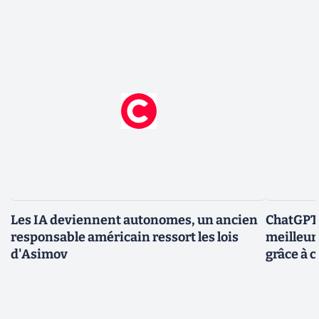
Les IA deviennent autonomes, un ancien
ChatGPT-
responsable américain ressort les lois
meilleur
d'Asimov
grâce à c