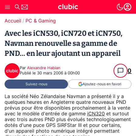
Accueil
PC & Gaming
Avec les iCN530, iCN720 et iCN750,
Navman renouvelle sa gamme de
PND... en leur ajoutant un appareil
Par
Alexandre Habian
0
Publié le
30 mars 2006 à 00h00
Suivez-nous
Ajoutez-nous en favori
La société Néo Zélandaise Navman a présenté il y a
quelques heures en Angleterre quatre nouveaux PND
prévus pour être disponibles prochainement à la vente
avec le modèle d'entrée de gamme
iCN320
et surtout
avec trois autres PND plus évolués technologiquement
dotés d'une puce GPS SiRFStar III et pour certains,
d'un appareil photo numérique intégré permettant