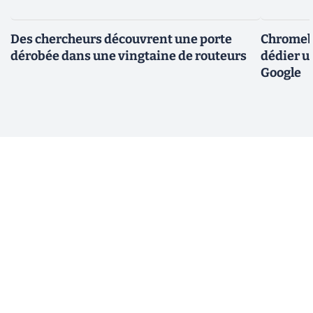
Des chercheurs découvrent une porte
Chromebo
dérobée dans une vingtaine de routeurs
dédier u
Google