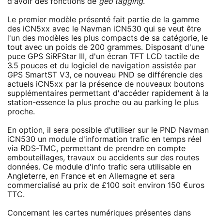
d'avoir des fonctions de
geo tagging
.
Le premier modèle présenté fait partie de la gamme
des iCN5xx avec le Navman iCN530 qui se veut être
l'un des modèles les plus compacts de sa catégorie, le
tout avec un poids de 200 grammes. Disposant d'une
puce GPS SiRFStar III, d'un écran TFT LCD tactile de
3.5 pouces et du logiciel de navigation assistée par
GPS SmartST V3, ce nouveau PND se différencie des
actuels iCN5xx par la présence de nouveaux boutons
supplémentaires permettant d'accéder rapidement à la
station-essence la plus proche ou au parking le plus
proche.
En option, il sera possible d'utiliser sur le PND Navman
iCN530 un module d'information trafic en temps réel
via RDS-TMC, permettant de prendre en compte
embouteillages, travaux ou accidents sur des routes
données. Ce module d'info trafic sera utilisable en
Angleterre, en France et en Allemagne et sera
commercialisé au prix de £100 soit environ 150 €uros
TTC.
Concernant les cartes numériques présentes dans