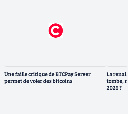
Une faille critique de BTCPay Server
La renais
permet de voler des bitcoins
tombe, m
2026 ?