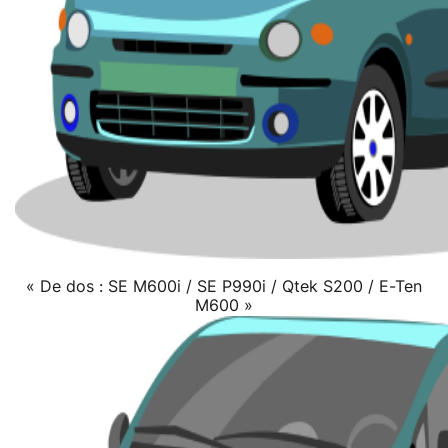
« De dos : SE M600i / SE P990i / Qtek S200 / E-Ten
M600 »