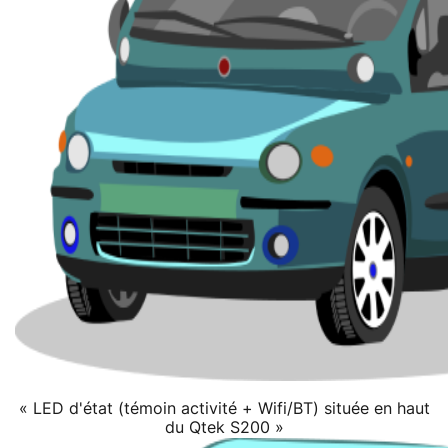
« LED d'état (témoin activité + Wifi/BT) située en haut
du Qtek S200 »