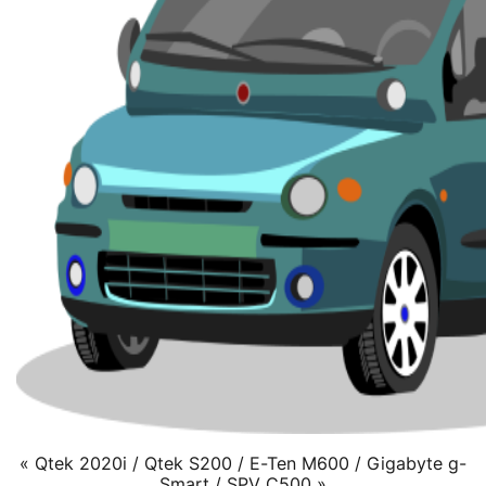
« Qtek 2020i / Qtek S200 / E-Ten M600 / Gigabyte g-
Smart / SPV C500 »