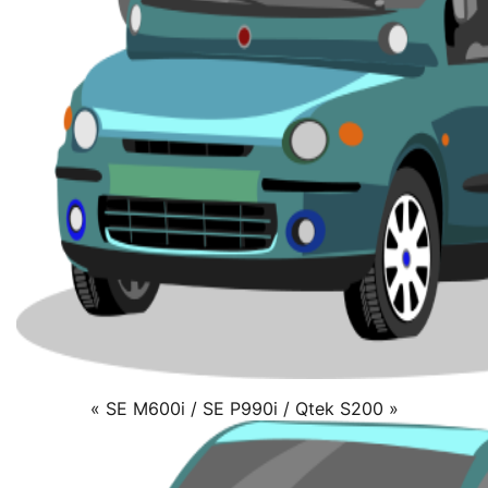
« SE M600i / SE P990i / Qtek S200 »