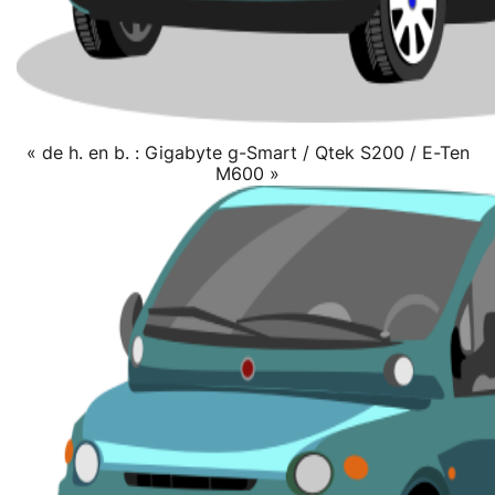
« de h. en b. : Gigabyte g-Smart / Qtek S200 / E-Ten
M600 »