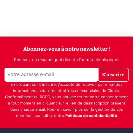
Abonnez-vous à notre newsletter !
Recevez un résumé quotidien de l'actu technologique.
S'inscrire
En cliquant sur s'inscrire, j’accepte de recevoir par email des
informations, actualités et offres commerciales de Clubic.
Conformément au RGPD, vous pouvez retirer votre consentement
à tout moment en cliquant sur le lien de désinscription présent
dans chaque email. Pour en savoir plus sur la gestion de vos
données, consultez notre
Politique de confidentialité