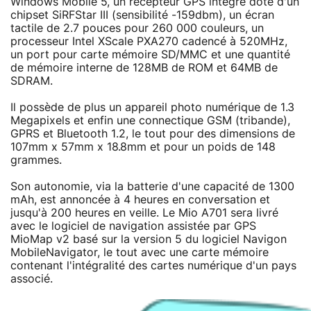
Windows Mobile 5, un récepteur GPS intégré doté d'un
chipset SiRFStar III (sensibilité -159dbm), un écran
tactile de 2.7 pouces pour 260 000 couleurs, un
processeur Intel XScale PXA270 cadencé à 520MHz,
un port pour carte mémoire SD/MMC et une quantité
de mémoire interne de 128MB de ROM et 64MB de
SDRAM.
Il possède de plus un appareil photo numérique de 1.3
Megapixels et enfin une connectique GSM (tribande),
GPRS et Bluetooth 1.2, le tout pour des dimensions de
107mm x 57mm x 18.8mm et pour un poids de 148
grammes.
Son autonomie, via la batterie d'une capacité de 1300
mAh, est annoncée à 4 heures en conversation et
jusqu'à 200 heures en veille. Le Mio A701 sera livré
avec le logiciel de navigation assistée par GPS
MioMap v2 basé sur la version 5 du logiciel Navigon
MobileNavigator, le tout avec une carte mémoire
contenant l'intégralité des cartes numérique d'un pays
associé.