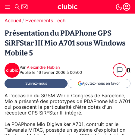
Accueil
Evenements Tech
Présentation du PDAPhone GPS
SiRFStar III Mio A701 sous Windows
Mobile 5
Par
Alexandre Habian
0
Publié le
16 février 2006 à 00h00
Suivez-nous
Ajoutez-nous en favori
A l'occasion du 3GSM World Congress de Barcelone,
Mio a présenté des prototypes de PDAPhone Mio A701
qui possèdent la particularité d'être dotés d'un
récepteur GPS SiRFStar III intégré.
Le PDAPhone Mio Digiwalker A701, contruit par le
Taiwanais MiTAC, possède un système d'exploitation