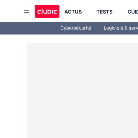
ACTUS
TESTS
GUI
Cybersécurité
Logiciels & ser