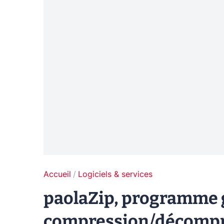
Accueil
Logiciels & services
paolaZip, programme g
compression/décompre