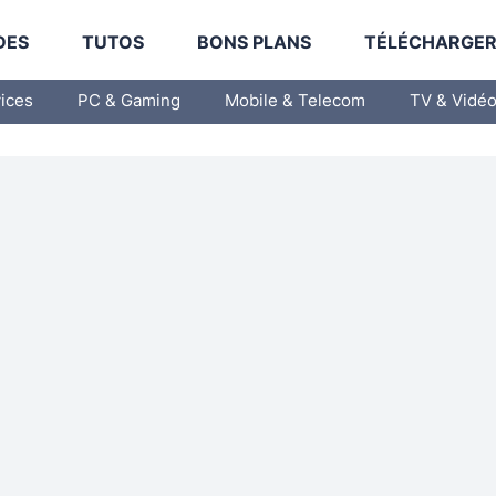
DES
TUTOS
BONS PLANS
TÉLÉCHARGE
vices
PC & Gaming
Mobile & Telecom
TV & Vidé