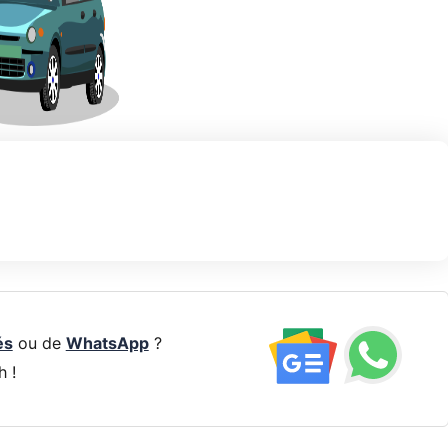
és
ou de
WhatsApp
?
h !