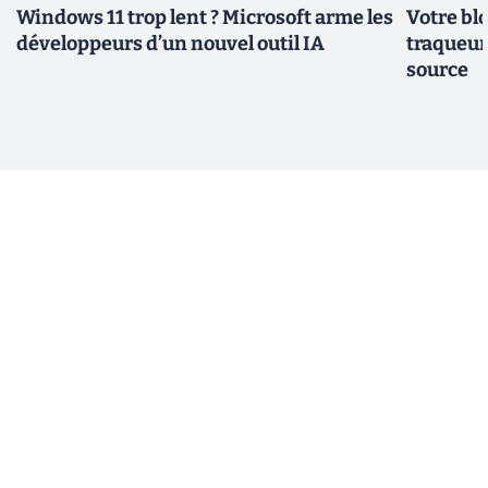
Windows 11 trop lent ? Microsoft arme les
Votre bl
développeurs d’un nouvel outil IA
traqueurs
source