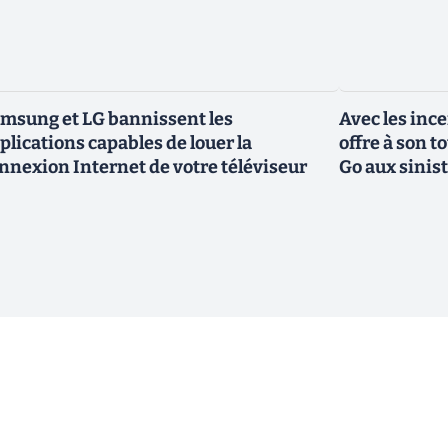
msung et LG bannissent les
Avec les inc
plications capables de louer la
offre à son 
nnexion Internet de votre téléviseur
Go aux sinis