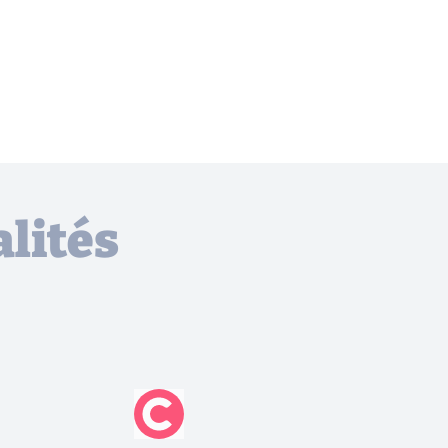
lités