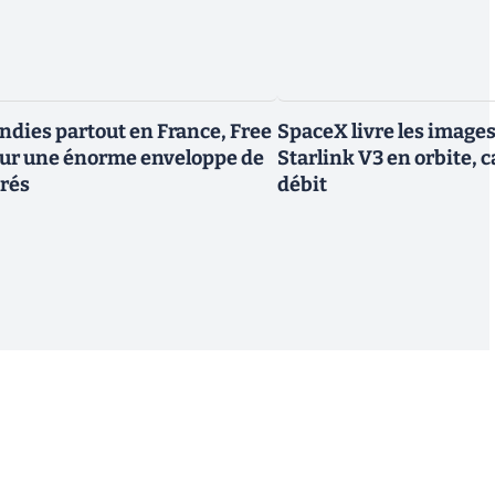
endies partout en France, Free
SpaceX livre les image
tour une énorme enveloppe de
Starlink V3 en orbite, c
trés
débit