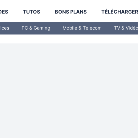
DES
TUTOS
BONS PLANS
TÉLÉCHARGE
vices
PC & Gaming
Mobile & Telecom
TV & Vidé