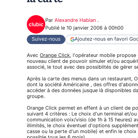
Par
Alexandre Habian
.
Publié le
10 janvier 2006 à 00h00
Suivez-nous
Ajoutez-nous en favori
Goo
Avec
Orange Click
, l'opérateur mobile propos
nouveau client de pouvoir simuler et/ou acquér
associé, le tout avec des possiblités de gérer
Après la carte des menus dans un restaurant,
dont la société Américaine , des offres d'abonne
accéder à des données jusque là disponibles d
groupe.
Orange Click permet en effent à un client de p
suivant 4 critères : Le choix d'un terminal et/
communication voix/visio (de 1h à 15 heures)
illimités, le choix éventuel d'options suppléme
casse ou la perte d'un mobile) et enfin le choi
possible tous les 6 mois).