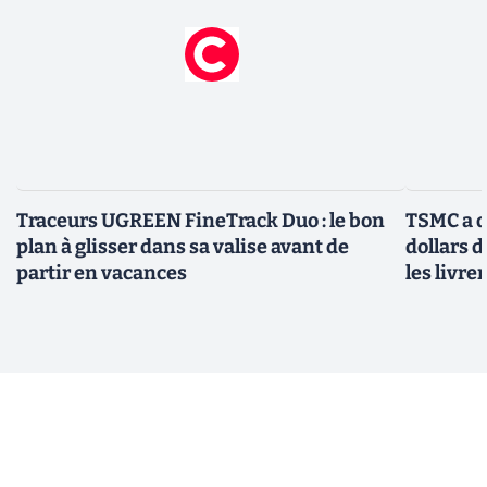
Traceurs UGREEN FineTrack Duo : le bon
TSMC a d
plan à glisser dans sa valise avant de
dollars 
partir en vacances
les livre