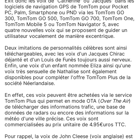
Exit donc les voix de "Catherine" ou "Jacques" dans les
logiciels de navigation GPS de TomTom pour Pocket
PC, Palm, Smartphone ou PND via les TomTom GO
300, TomTom GO 500, TomTom GO 700, TomTom One,
TomTom Mobile 5 ou TomTom Navigator 5, avec
quatre nouvelles voix qui se proposent de guider un
utilisateur vocalement de manière excentrique.
Deux imitations de personnalités célèbres sont ainsi
téléchargeables, avec les voix d'un Jacques Chirac
déjanté et d'un Louis de Funès toujours aussi nerveux.
Enfin, une voix d'un enfant nommée Eliza ainsi qu'une
voix très sensuelle de Nathalise sont également
disponibles pour compléter l'offre TomTom Plus de la
société Néerlandaise.
En effet, ces voix peuvent être achetées via le service
TomTom Plus qui permet en mode OTA (
Over The Air
)
de télécharger des informations trafic, une base de
données de radars ou encore des informations sur la
météo d'une ville précise. Ces voix sont
commercialisées au prix unitaire de 4.95€uros TTC.
Pour rappel, la voix de John Cleese (voix anglaise) est