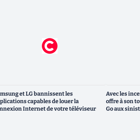
msung et LG bannissent les
Avec les inc
plications capables de louer la
offre à son 
nnexion Internet de votre téléviseur
Go aux sinis