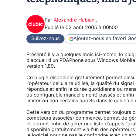
Par
Alexandre Habian
.
Publié le
02 août 2005 à 00h00
Suivez-nous
Ajoutez-nous en favori
Goo
Présenté il y a quelques mois ici-même, le plug
d'accueil d'un PDAPhone sous Windows Mobile 2
version 1.80.
Ce plugin disponible gratuitement permet ainsi
l'opérateur cellulaire utilisé, la qualité du signa
répondus et enfin la durée quotidienne ou mens
ou configurable manuellement) passés et enfin 
limiter ou non certains appels dans le cas d'un
Cette version du programme permet toujours de 
compteurs associés) commence, permet de gérer 
et permet enfin de gérer une liste d'appels "gra
disponible gratuitement via l'un des opérateurs 
le logiciel pour ne pas le confondre avec un ap