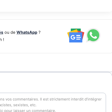
és
ou de
WhatsApp
?
h !