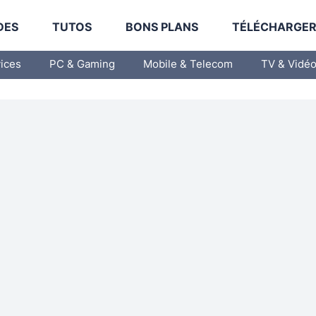
DES
TUTOS
BONS PLANS
TÉLÉCHARGE
vices
PC & Gaming
Mobile & Telecom
TV & Vidé