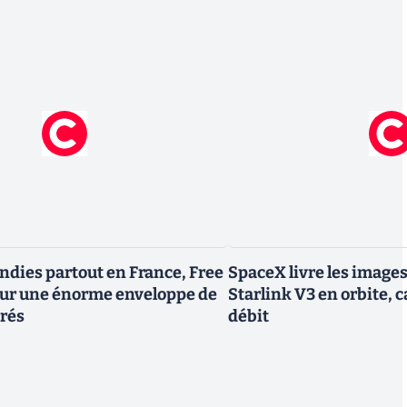
endies partout en France, Free
SpaceX livre les image
tour une énorme enveloppe de
Starlink V3 en orbite, c
trés
débit