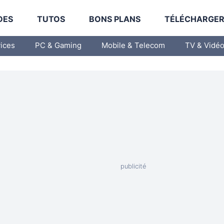
DES
TUTOS
BONS PLANS
TÉLÉCHARGE
vices
PC & Gaming
Mobile & Telecom
TV & Vidé