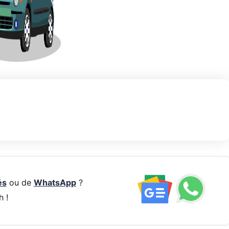
és
ou de
WhatsApp
?
h !