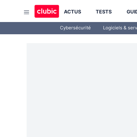
ACTUS
TESTS
GUI
Cybersécurité
Logiciels & ser