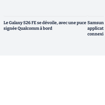
Le Galaxy S26 FE se dévoile, avec une puce
Samsung 
signée Qualcomm à bord
applicati
connexio