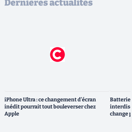
Dernières actualités
iPhone Ultra : ce changement d’écran
Batterie
inédit pourrait tout bouleverser chez
interdise
Apple
change p