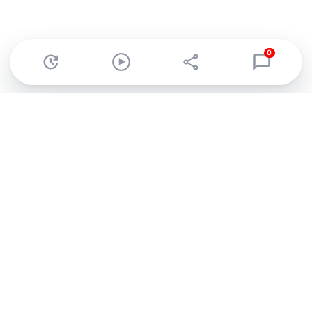
0
Abonnez-vous à notre newsletter !
Recevez un résumé quotidien de l'actu technologique.
S'inscrire
En cliquant sur s'inscrire, j’accepte de recevoir par email des
informations, actualités et offres commerciales de Clubic.
Conformément au RGPD, vous pouvez retirer votre consentement
à tout moment en cliquant sur le lien de désinscription présent
dans chaque email. Pour en savoir plus sur la gestion de vos
données, consultez notre
Politique de confidentialité