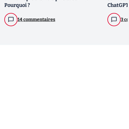
Pourquoi ?
ChatGPT 
14 commentaires
3 c