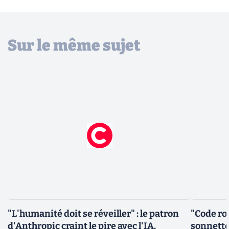
Sur le même sujet
"L'humanité doit se réveiller" : le patron
"Code rou
d'Anthropic craint le pire avec l'IA.
sonnette