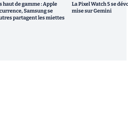
 haut de gamme : Apple
La Pixel Watch 5 se dévo
ncurrence, Samsung se
mise sur Gemini
utres partagent les miettes
S'inscrire
 de recevoir par email des informations, actualités et
nformément au RGPD, vous pouvez retirer votre