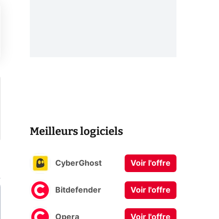
Meilleurs logiciels
CyberGhost
Voir l'offre
Bitdefender
Voir l'offre
Opera
Voir l'offre