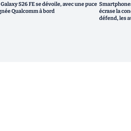
 Galaxy S26 FE se dévoile, avec une puce
Smartphones
gnée Qualcomm à bord
écrase la co
défend, les a
ewsletter !
En cliquant sur s'inscrire, j’accepte
offres commerciales de Clubic. Co