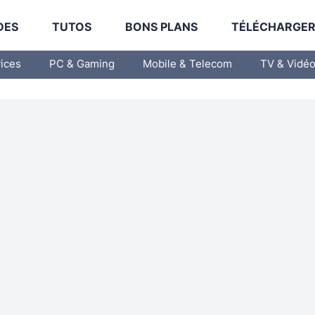
DES
TUTOS
BONS PLANS
TÉLÉCHARGE
vices
PC & Gaming
Mobile & Telecom
TV & Vidé