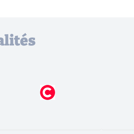
lités