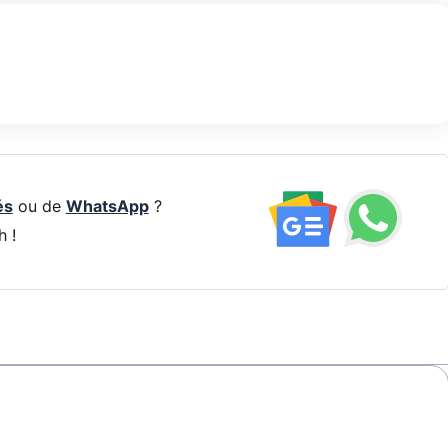
és
ou de
WhatsApp
?
h !