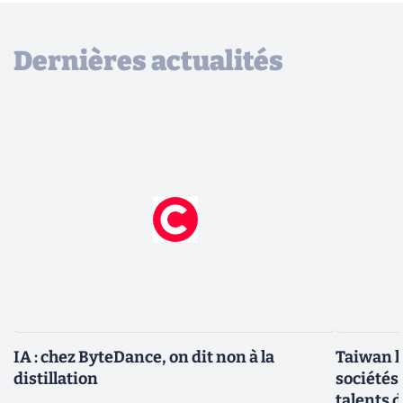
Dernières actualités
IA : chez ByteDance, on dit non à la
Taiwan l
distillation
sociétés
talents d