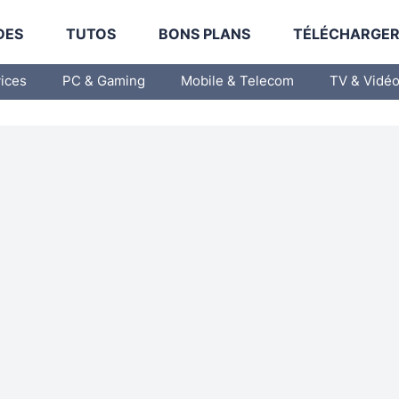
DES
TUTOS
BONS PLANS
TÉLÉCHARGE
vices
PC & Gaming
Mobile & Telecom
TV & Vidé