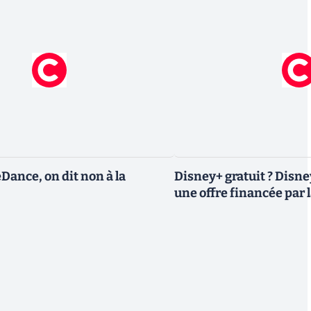
eDance, on dit non à la
Disney+ gratuit ? Disn
une offre financée par l