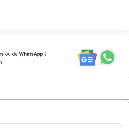
és
ou de
WhatsApp
?
h !