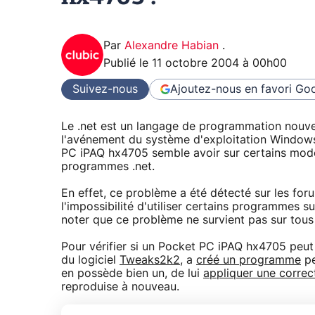
Par
Alexandre Habian
.
Publié le
11 octobre 2004 à 00h00
Suivez-nous
Ajoutez-nous en favori
Goo
Le .net est un langage de programmation nouvell
l'avénement du système d'exploitation Windows
PC iPAQ hx4705 semble avoir sur certains modè
programmes .net.
En effet, ce problème a été détecté sur les fo
l'impossibilité d'utiliser certains programmes 
noter que ce problème ne survient pas sur tou
Pour vérifier si un Pocket PC iPAQ hx4705 peut
du logiciel
Tweaks2k2
, a
créé un programme
pe
en possède bien un, de lui
appliquer une correct
reproduise à nouveau.