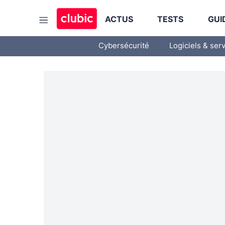
ACTUS
TESTS
GUI
Cybersécurité
Logiciels & ser