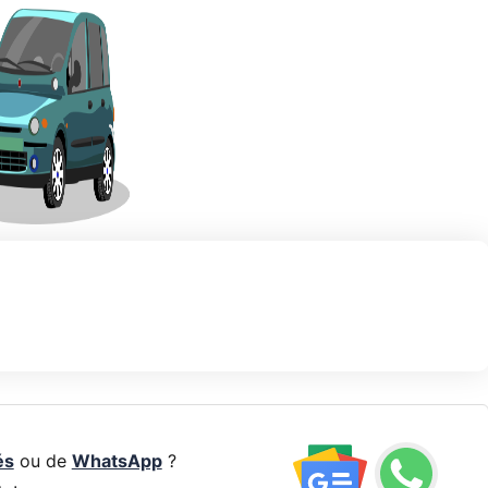
és
ou de
WhatsApp
?