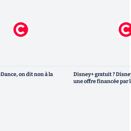
eDance, on dit non à la
Disney+ gratuit ? Disn
une offre financée par l