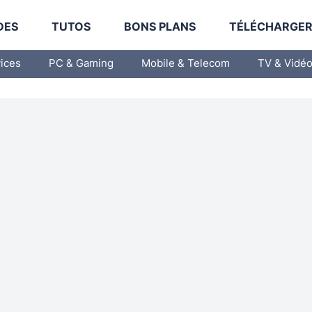
DES
TUTOS
BONS PLANS
TÉLÉCHARGE
vices
PC & Gaming
Mobile & Telecom
TV & Vidé