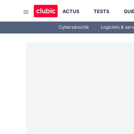
ACTUS
TESTS
GUI
Cybersécurité
Logiciels & ser