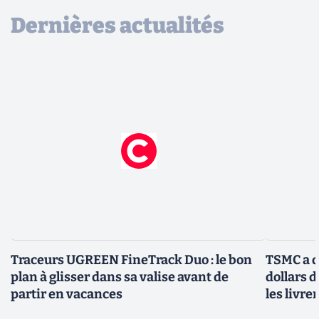
Dernières actualités
Traceurs UGREEN FineTrack Duo : le bon
TSMC a d
plan à glisser dans sa valise avant de
dollars 
partir en vacances
les livre